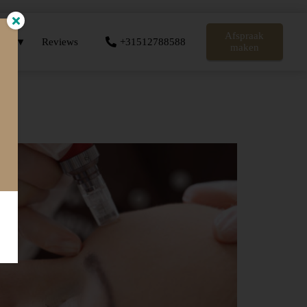
Afspraak
er
Reviews
+31512788588
maken