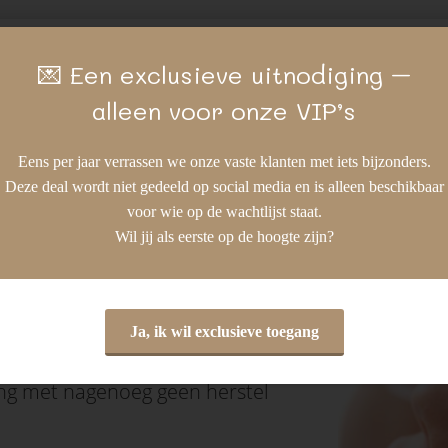
r
Apparatuur en
Huidverjonging
Me
💌 Een exclusieve uitnodiging –
ingen
behandelingen
alleen voor onze VIP’s
Eens per jaar verrassen we onze vaste klanten met iets bijzonders.
Deze deal wordt niet gedeeld op social media en is alleen beschikbaar
voor wie op de wachtlijst staat.
Wil jij als eerste op de hoogte zijn?
s en (acne) littekens. In de huid
oor de huid gestimuleerd wordt
Ja, ik wil exclusieve toegang
 worden. In combinatie met onze
ing met nagenoeg geen herstel