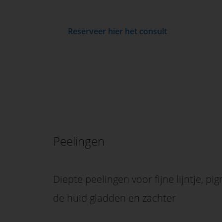
edrag van deze
ezoeker.
Reserveer hier het consult
Voorkeuren opslaan
Peelingen
Diepte peelingen voor fijne lijntje, p
de huid gladden en zachter