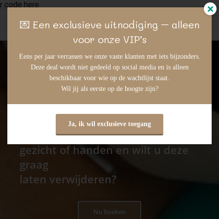
r code here
💌 Een exclusieve uitnodiging – alleen
voor onze VIP’s
Eens per jaar verrassen we onze vaste klanten met iets bijzonders.
Deze deal wordt niet gedeeld op social media en is alleen
beschikbaar voor wie op de wachtlijst staat.
Wil jij als eerste op de hoogte zijn?
U heeft donkere, bruine
Ja, ik wil exclusieve toegang
pigmentvlekken op uw
gezicht of handen en wilt u deze
graag
laten verwijderen?
Nu boeken