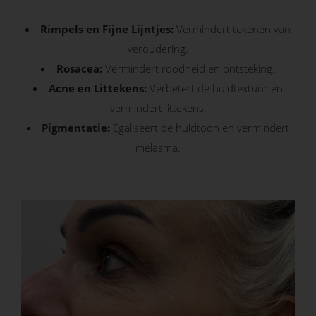
oekers te
Rimpels en Fijne Lijntjes:
Vermindert tekenen van
 op de
e. Hierdoor
veroudering.
 website-
Rosacea:
Vermindert roodheid en ontsteking.
ren
Acne en Littekens:
Verbetert de huidtextuur en
nte
vermindert littekens.
enties
Pigmentatie:
Egaliseert de huidtoon en vermindert
gebaseerd
melasma.
 gedrag
ze
er.
ren