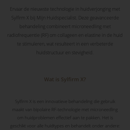
 deze
Ervaar de nieuwste technologie in huidverjonging met
s kan de
 niet
Sylfirm X bij Mijn Huidspecialist. Deze geavanceerde
oneren.
behandeling combineert microneedling met
radiofrequentie (RF) om collageen en elastine in de huid
eken
te stimuleren, wat resulteert in een verbeterde
ische
s worden
huidstructuur en stevigheid.
kt om
em
tie te
Wat is Sylfirm X?
elen over
drag van
zoeker op
site.
Sylfirm X is een innovatieve behandeling die gebruik
maakt van bipolaire RF-technologie met microneedling
ng
om huidproblemen effectief aan te pakken. Het is
ingcookies
geschikt voor alle huidtypes en behandelt onder andere:
 gebruikt