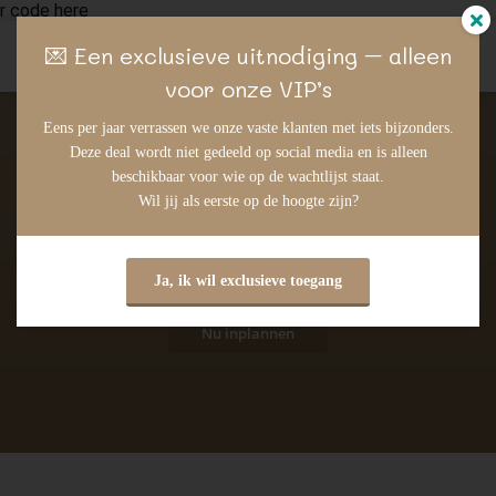
r code here
💌 Een exclusieve uitnodiging – alleen
voor onze VIP’s
gen
Eens per jaar verrassen we onze vaste klanten met iets bijzonders.
Deze deal wordt niet gedeeld op social media en is alleen
Sylfirm X Behandeling bij Mijn
 policy
beschikbaar voor wie op de wachtlijst staat.
Huidspecialist
Wil jij als eerste op de hoogte zijn?
neel
Verjong je huid met Sylfirm X
Ja, ik wil exclusieve toegang
onele
 zijn
Nu inplannen
kelijk om
bsite te
ken. Ze
 gebruikt
uncties en