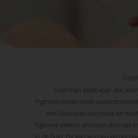
edrag van deze
ezoeker.
Voorkeuren opslaan
Cosme
Cosmelan biedt voor alle soor
Pigmentvlekken zoals ouderdomsvle
met Cosmelan succesvol en doelt
Pigment vlekken ontstaan doordat er
in de huid. Dit kan worden veroorza