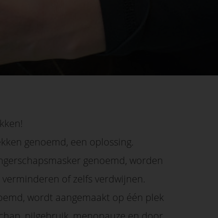
ekken!
lekken genoemd, een oplossing.
wangerschapsmasker genoemd, worden
verminderen of zelfs verdwijnen.
enoemd, wordt aangemaakt op één plek
schap, pilgebruik, menopauze en door