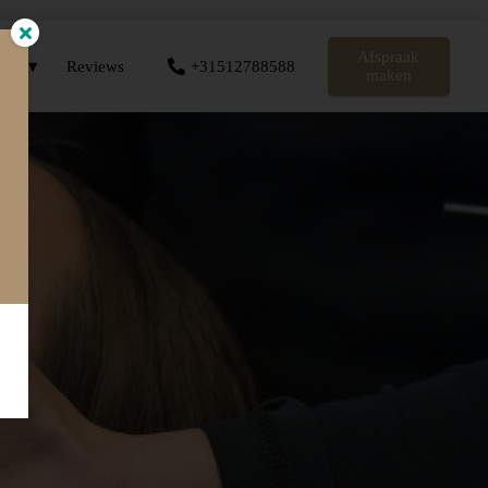
Afspraak
er
Reviews
+31512788588
maken