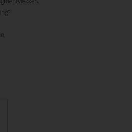
pigmentvlekken.
ing?
in