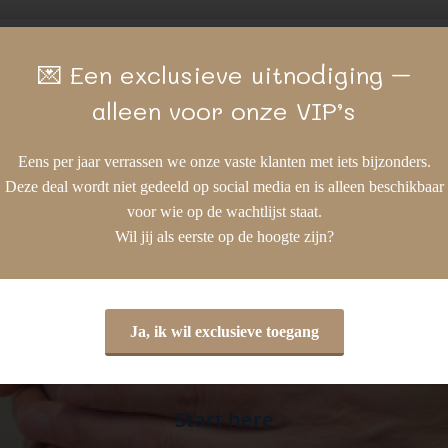
r
Apparatuur en
Huidverjonging
Me
💌 Een exclusieve uitnodiging –
ingen
behandelingen
alleen voor onze VIP’s
Eens per jaar verrassen we onze vaste klanten met iets bijzonders.
Deze deal wordt niet gedeeld op social media en is alleen beschikbaar
voor wie op de wachtlijst staat.
Wil jij als eerste op de hoogte zijn?
This is your main title
Ja, ik wil exclusieve toegang
Plenty of space for a smooth sub-title!
Start here