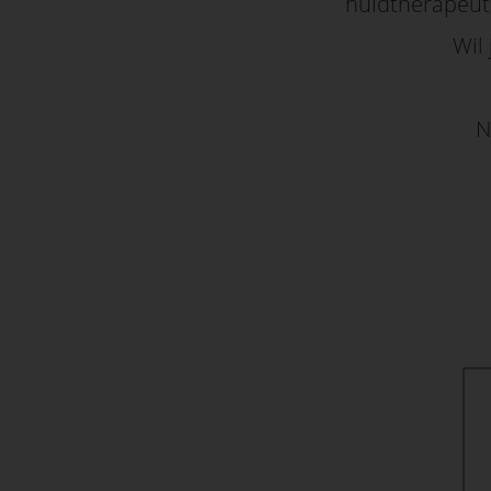
huidtherapeute
Wil
N