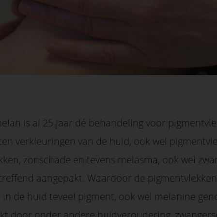
lan is al 25 jaar dé behandeling voor pigmentvl
ten verkleuringen van de huid, ook wel pigmentv
kken, zonschade en tevens melasma, ook wel z
reffend aangepakt. Waardoor de pigmentvlekken 
 in de huid teveel pigment, ook wel melanine g
akt door onder andere huidveroudering, zwanger