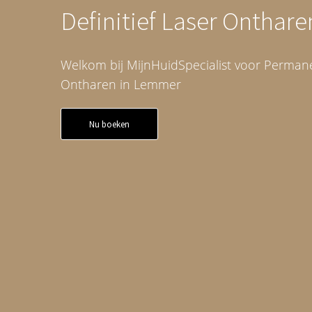
Definitief Laser Onthar
Welkom bij MijnHuidSpecialist voor Perman
Ontharen in Lemmer
Nu boeken