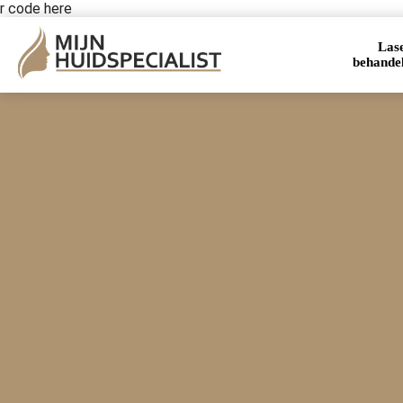
r code here
Las
behande