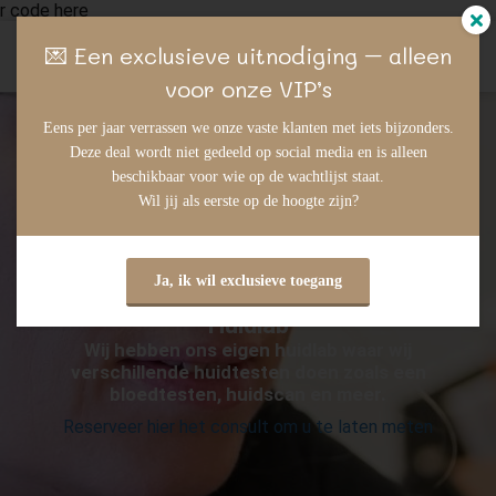
r code here
💌 Een exclusieve uitnodiging – alleen
voor onze VIP’s
ngen
Eens per jaar verrassen we onze vaste klanten met iets bijzonders.
Deze deal wordt niet gedeeld op social media en is alleen
 policy
beschikbaar voor wie op de wachtlijst staat.
Wil jij als eerste op de hoogte zijn?
oneel
Ja, ik wil exclusieve toegang
onele
s zijn
Huidlab
kelijk om
Wij hebben ons eigen huidlab waar wij
verschillende huidtesten doen zoals een
bsite te
bloedtesten, huidscan en meer.
ken. Ze
Reserveer hier het consult om u te laten meten
 gebruikt
asisfuncties
der deze