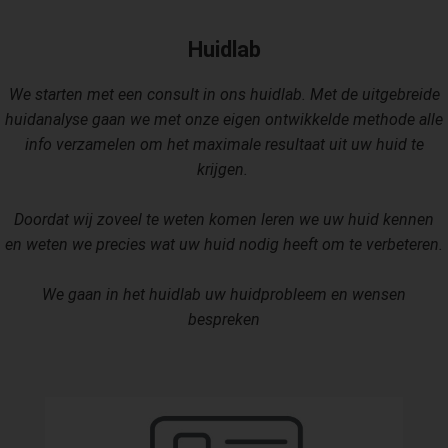
 op de
e. Hierdoor
Huidlab
 website-
ren
We starten met een consult in ons huidlab. Met de uitgebreide
nte
huidanalyse gaan we met onze eigen ontwikkelde methode alle
enties
info verzamelen om het maximale resultaat uit uw huid te
gebaseerd
krijgen.
 gedrag van
ezoeker.
Doordat wij zoveel te weten komen leren we uw huid kennen
en weten we precies wat uw huid nodig heeft om te verbeteren.
uren
We gaan in het huidlab uw huidprobleem en wensen
bespreken