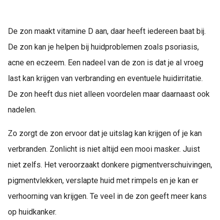
s kan de
e niet
oneren.
De zon maakt vitamine D aan, daar heeft iedereen baat bij.
De zon kan je helpen bij huidproblemen zoals psoriasis,
ieken
acne en eczeem. Een nadeel van de zon is dat je al vroeg
ische
s worden
last kan krijgen van verbranding en eventuele huidirritatie.
kt om
De zon heeft dus niet alleen voordelen maar daarnaast ook
em
nadelen.
tie te
elen over
Zo zorgt de zon ervoor dat je uitslag kan krijgen of je kan
drag van
zoeker op
verbranden. Zonlicht is niet altijd een mooi masker. Juist
site.
niet zelfs. Het veroorzaakt donkere pigmentverschuivingen,
ing
pigmentvlekken, verslapte huid met rimpels en je kan er
ingcookies
verhoorning van krijgen. Te veel in de zon geeft meer kans
 gebruikt
op huidkanker.
oekers te