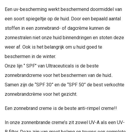
 op de
Een uv-bescherming werkt beschermend doormiddel van
e. Hierdoor
een soort spiegeltje op de huid. Door een bepaald aantal
 website-
ren
stoffen in een zonnebrand- of dagcrème kunnen de
nte
zonnestralen niet onze huid binnendringen en stoten deze
enties
weer af. Ook is het belangrijk om u huid goed te
gebaseerd
 gedrag van
beschermen in de winter.
ezoeker.
Onze lijn ‘’ SPF’’ van Ultraceuticals is de beste
zonnebrandcreme voor het beschermen van de huid..
uren
Samen zijn de “SPF 30” en de “SPF 50” de best verkochte
zonnebrandcrème voor het gezicht.
Een zonnebrand creme is de beste anti-rimpel creme!!
In onze zonnenbrande creme’s zit zowel UV-A als een UV-
B filter. Deze zijn van groot belang en tevens een complete