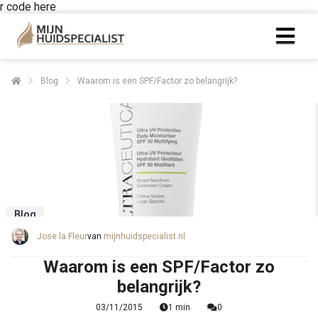
r code here
ngen
Blog
Waarom is een SPF/Factor zo belangrijk?
 policy
oneel
onele
s zijn
Blog
kelijk om
Jose la Fleur
van
mijnhuidspecialist.nl
bsite te
ken. Ze
Waarom is een SPF/Factor zo
 gebruikt
belangrijk?
asisfuncties
der deze
03/11/2015
1 min
0